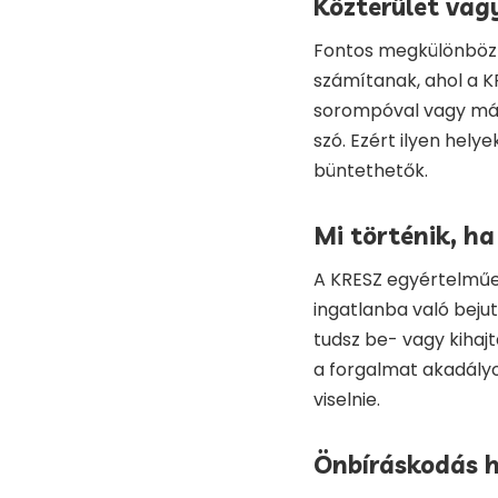
Közterület vag
Fontos megkülönbözte
számítanak, ahol a K
sorompóval vagy más 
szó. Ezért ilyen hely
büntethetők.
Mi történik, h
A KRESZ egyértelműen
ingatlanba való bejut
tudsz be- vagy kihajt
a forgalmat akadályoz
viselnie.
Önbíráskodás h