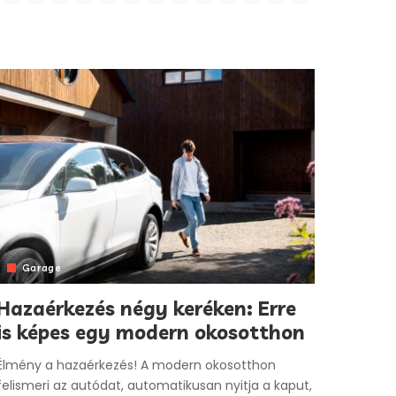
Garage
Hazaérkezés négy keréken: Erre
is képes egy modern okosotthon
Élmény a hazaérkezés! A modern okosotthon
felismeri az autódat, automatikusan nyitja a kaput,