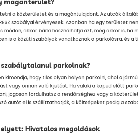
y magánterület?
tni a közterületet és a magántulajdont. Az utcák általá
RESZ szabályai érvényesek. Azonban ha egy területet ne
módon, akkor bárki használhatja azt, még akkor is, ha 
eken is a közúti szabályok vonatkoznak a parkolásra, és a 
a szabálytalanul parkolnak?
 kimondja, hogy tilos olyan helyen parkolni, ahol a járm
ást vagy onnan való kijutást. Ha valaki a kapud előtt par
ani, jogosan fordulhatsz a rendőrséghez vagy a közterület
ó autót el is szállíttathatják, a költségeket pedig a szab
elyett: Hivatalos megoldások