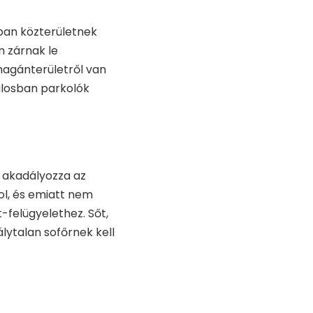
ban közterületnek
m zárnak le
magánterületről van
tilosban parkolók
ű akadályozza az
kol, és emiatt nem
-felügyelethez. Sőt,
álytalan sofőrnek kell