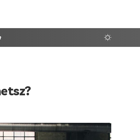
t
hetsz?