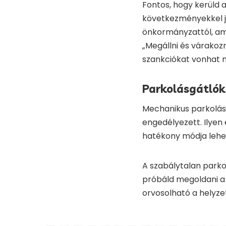
Fontos, hogy kerüld
következményekkel já
önkormányzattól, am
„Megállni és várakozni
szankciókat vonhat 
Parkolásgátlók
Mechanikus parkolás
engedélyezett. Ilyen 
hatékony módja lehet
A szabálytalan parko
próbáld megoldani a
orvosolható a helyze