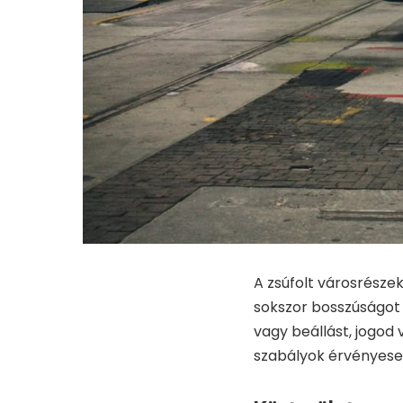
A zsúfolt városrésze
sokszor bosszúságot o
vagy beállást, jogod 
szabályok érvényese