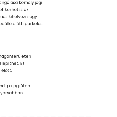
ongálása komoly jogi
et kérhetsz az
es kihelyezni egy
beálló előtti parkolás
magánterületen
lepíthet. Ez
előtt.
dig a jogi úton
 gyorsabban