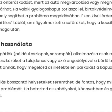
 az önbíráskodást, mert az autó megkarcolása vagy megr
rhat. Ha valaki gyalogoskaput torlaszol el, birtokvédelm
ely segíthet a probléma megoldásában. Ezen kívül érdem
 tilos” táblát, ami figyelmezteti a sofőröket, hogy a kocsi
maga után.
 használata
gátlók (például oszlopok, sorompók) alkalmazása csak 
eszközöket a tulajdonos vagy az ő engedélyével a bérlő te
 annak, hogy megelőzd az illetéktelen parkolást a kapud 
lás bosszantó helyzeteket teremthet, de fontos, hogy min
 problémát. Ha betartod a szabályokat, könnyebben és
t.