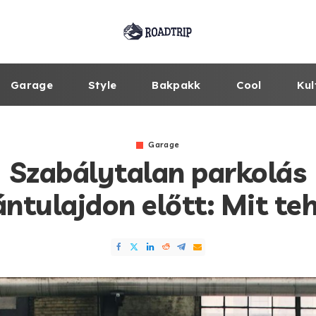
Garage
Style
Bakpakk
Cool
Kul
Garage
Szabálytalan parkolás
tulajdon előtt: Mit te