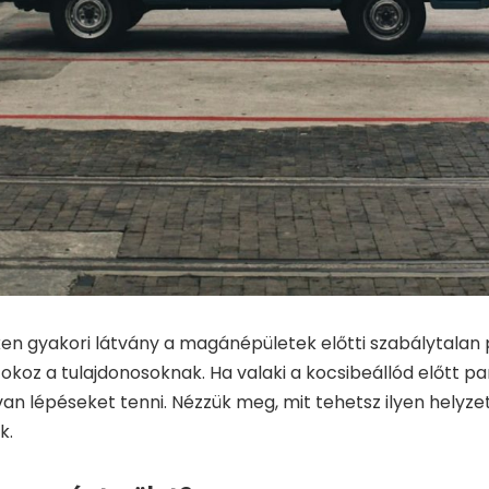
ken gyakori látvány a magánépületek előtti szabálytalan 
koz a tulajdonosoknak. Ha valaki a kocsibeállód előtt par
van lépéseket tenni. Nézzük meg, mit tehetsz ilyen helyz
k.