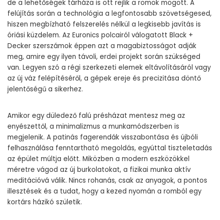
de a lehetőségek tárháza is ott rejlik a romok mögött. A
felújítás során a technológia a legfontosabb szövetségesed,
hiszen megbízható felszerelés nélkül a legkisebb javítás is
óriási küzdelem. Az Euronics polcairól válogatott Black +
Decker szerszámok éppen azt a magabiztosságot adják
meg, amire egy ilyen távoli, erdei projekt során szükséged
van. Legyen szó a régi szerkezeti elemek eltávolításáról vagy
az új váz felépítéséről, a gépek ereje és precizitása döntő
jelentőségű a sikerhez.
Amikor egy düledező falú présházat mentesz meg az
enyészettől, a minimalizmus a munkamódszerben is
megjelenik. A patinás fagerendák visszabontása és újbóli
felhasználása fenntartható megoldás, egyúttal tiszteletadás
az épület múltja előtt. Miközben a modern eszközökkel
méretre vágod az új burkolatokat, a fizikai munka aktív
meditációvá válik. Nincs rohanás, csak az anyagok, a pontos
illesztések és a tudat, hogy a kezed nyomán a romból egy
kortárs házikó születik.