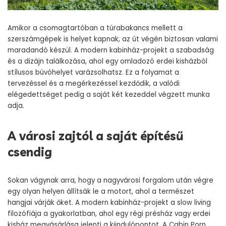
Amikor a csomagtartóban a túrabakancs mellett a
szerszámgépek is helyet kapnak, az út végén biztosan valami
maradandó készül. A modern kabinház-projekt a szabadság
és a dizájn találkozása, ahol egy omladozó erdei kisházból
stílusos búvóhelyet varázsolhatsz. Ez a folyamat a
tervezéssel és a megérkezéssel kezdődik, a valódi
elégedettséget pedig a saját két kezeddel végzett munka
adja.
A városi zajtól a saját építésű
csendig
Sokan vágynak arra, hogy a nagyvárosi forgalom után végre
egy olyan helyen állítsák le a motort, ahol a természet
hangjai várják őket. A modern kabinház-projekt a slow living
filozófiája a gyakorlatban, ahol egy régi présház vagy erdei
kisház megvásárlása jelenti a kiindulópontot. A Cabin Porn