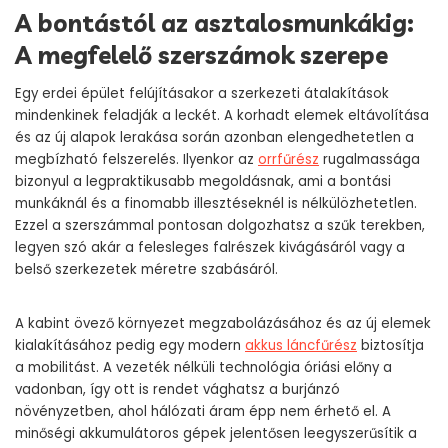
A bontástól az asztalosmunkákig:
A megfelelő szerszámok szerepe
Egy erdei épület felújításakor a szerkezeti átalakítások
mindenkinek feladják a leckét. A korhadt elemek eltávolítása
és az új alapok lerakása során azonban elengedhetetlen a
megbízható felszerelés. Ilyenkor az
orrfűrész
rugalmassága
bizonyul a legpraktikusabb megoldásnak, ami a bontási
munkáknál és a finomabb illesztéseknél is nélkülözhetetlen.
Ezzel a szerszámmal pontosan dolgozhatsz a szűk terekben,
legyen szó akár a felesleges falrészek kivágásáról vagy a
belső szerkezetek méretre szabásáról.
A kabint övező környezet megzabolázásához és az új elemek
kialakításához pedig egy modern
akkus
láncfűrész
biztosítja
a mobilitást. A vezeték nélküli technológia óriási előny a
vadonban, így ott is rendet vághatsz a burjánzó
növényzetben, ahol hálózati áram épp nem érhető el. A
minőségi akkumulátoros gépek jelentősen leegyszerűsítik a