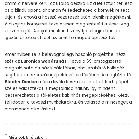
amint a helyére kerül az utolsó deszka. Ez a letisztult tér lesz
az a kiindulópont, ahonnan felfedezheted a környék rejtett
útjait, és ahová a hosszú vezetések után jólesik megérkezni.
A dizájnos környezet tökéletesen megtestesíti a slow living
esszenciáját. A saját munkád bizonyítja a legjobban: az
igazán értékes úti cél az, amit te magad építesz fel.
Amennyiben te is belevágnál egy hasonló projektbe, nézz
szét az
Euronics webáruház
, illetve a 69, országszerte
megtalálható áruház kínálatában, ahol szakértő kollégák
segítenek a szerszámgépek kiválasztásában. A megbízható
Black + Decker
márka kiváló készülékei mellett kerti gépek
széles választékát is megtalálod nálunk, így mindent
beszerezhetsz a tökéletes kabinház megépítéséhez. Készülj
fel időben a tavaszi munkálatokra, és válaszd a minőséget a
maradandó alkotáshoz!
Még több jó cikk