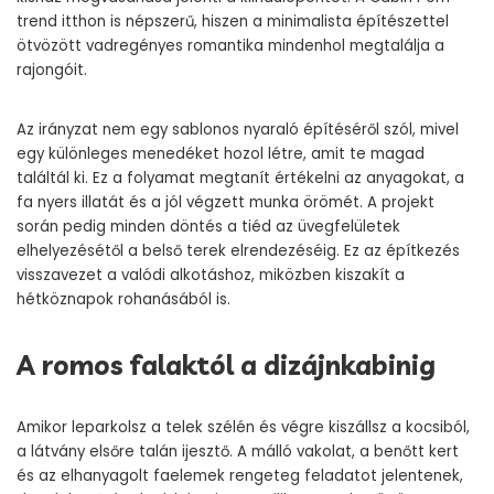
trend itthon is népszerű, hiszen a minimalista építészettel
ötvözött vadregényes romantika mindenhol megtalálja a
rajongóit.
Az irányzat nem egy sablonos nyaraló építéséről szól, mivel
egy különleges menedéket hozol létre, amit te magad
találtál ki. Ez a folyamat megtanít értékelni az anyagokat, a
fa nyers illatát és a jól végzett munka örömét. A projekt
során pedig minden döntés a tiéd az üvegfelületek
elhelyezésétől a belső terek elrendezéséig. Ez az építkezés
visszavezet a valódi alkotáshoz, miközben kiszakít a
hétköznapok rohanásából is.
A romos falaktól a dizájnkabinig
Amikor leparkolsz a telek szélén és végre kiszállsz a kocsiból,
a látvány elsőre talán ijesztő. A málló vakolat, a benőtt kert
és az elhanyagolt faelemek rengeteg feladatot jelentenek,