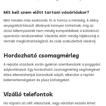
Mit kell szem előtt tartani vásárláskor?
Mint minden más eszköznél, itt is fontos a minőség. A silány
anyagokból készült állványok könnyen törhetnek, míg az
olcsó billentyűzetek nem mindig kompatibilisek a különböző
operációs rendszerekkel. Vásárlás előtt mindig tájékozódj a
termék megbízhatóságáról, és csak szaküzletből vásárolj.
Hordozható csomagmérleg
A repülős utazások során gyakran szembesülünk a poggyász
súlykorlátaival. Egy hordozható csomagmérleg segítségével
előre ellenőrizhetjük bőröndünk súlyát, elkerülve a reptéri
kellemetlenségeket és plusz költségeket.
Vízálló telefontok
Ha vízparti úti célt választunk, vagy váratlan esőzés érhet