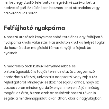
minket, egy vízálló telefontok megvédi készülékünket a
nedvességtől. Ez különösen hasznos lehet strandolás vagy
hajókirándulás során.
Felfújható nyakpárna
A hosszú utazások kényelmesebbé tételéhez egy felfújható
nyakpárna kiváló választás. Használaton kívül kis helyet foglal,
de használatkor megfelelő támaszt nyújt a fejnek és
nyaknak.
A megfelelő tech kütyük kényelmesebbé és
biztonságosabbá is tudják tenni az utazást. Legyen szó
hordozható töltőről, univerzális adapterről vagy zajszűrős
fejhallgatóról. Mindegyik eszköz hozzájárul ahhoz, hogy az
utazás során minden gördülékenyen menjen. A jó minőség
megéri az árát, hiszen ezek az eszközök hosszú távon is
segítik a mindennapjaidat, akár itthon, akár a nagyvilágban.