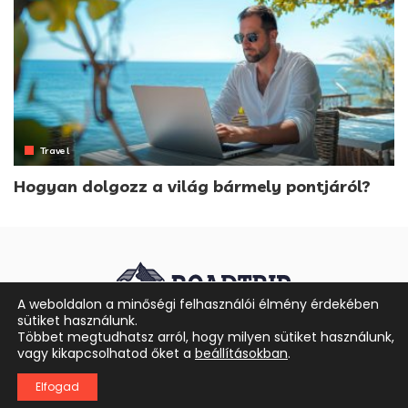
Travel
Hogyan dolgozz a világ bármely pontjáról?
A weboldalon a minőségi felhasználói élmény érdekében
sütiket használunk.
Impresszum
Általános Szerződési Feltételek
Többet megtudhatsz arról, hogy milyen sütiket használunk,
vagy kikapcsolhatod őket a
beállításokban
.
Elfogad
©
Roadtrip
2026