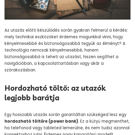
Az utazás előtti készülődés során gyakran felmerül a kérdés:
mely technikai eszközöket érdemes magunkkal vinni, hogy
kényelmesebbé és biztonságosabbá tegyük az élményt? A
technológia nemcsak kényelmesebbé, hanem
biztonságosabbá is teheti az utazást, hiszen segíthet a
navigációban, a kapcsolattartásban vagy akár a
szórakozásban.
Hordozható töltő: az utazók
legjobb barátja
Egy hosszabb utazás során garantáltan szükséged lesz egy
hordozható töltőre (power bank)
. Ez a kütyü megmenthet,
ha telefonod vagy tableted lemerülne, és nem tudsz azonnal
konnektorhoz jutni. Érdemes nagy kapacitású modellt