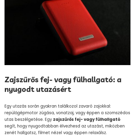
Zajszűrős fej- vagy fülhallgató: a
nyugodt utazásért
Egy utazás során gyakran találkozol zavaró zajokkal:
repülőgépmotor zúgása, vonatzaj, vagy éppen a szomszédos
utas beszélgetése. Egy
zajszűrős fej- vagy fülhallgató
segít, hogy nyugodtabban élvezhesd az utazást, miközben
zenét hallgatsz, filmet nézel vagy éppen relaxálsz.