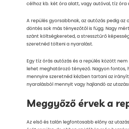
célhoz kb. két óra alatt, vagy autóval, tíz óra 
A repülés gyorsabbnak, az autózás pedig az o
döntés sok más tényezőtől is függ. Nagy mér
szánt költségkereted, a stressztűrő képesség
szeretnéd tölteni a nyaralást.
Egy tíz órás autózás és a repülés között ne
lehet meghatározó tényező. Nagyon fontos, 
mennyire szeretnéd kézben tartani az irányítá
nyaralásból mennyit vagy hajlandó az utazásr
Meggyőző érvek a rep
Az első és talán legfontosabb előny az utazás