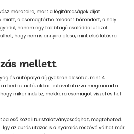
yász méreteire, mert a légitársaságok díjat
 miatt, a csomagtérbe feladott bőröndért, a hely
m egyedül, hanem egy többtagú családdal utazol
ülhet, hogy nem is annyira olcsó, mint első látásra
ózás mellett
ag és autópálya díj gyakran olcsóbb, mint 4
Ha a tiéd az autó, akkor autóval utazva megmarad a
hogy mikor indulsz, mekkora csomagot viszel és hol
útba eső közeli turistalátványossághoz, megteheted.
 Így az autós utazás is a nyaralás részévé válhat már