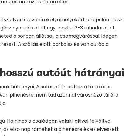
karsz és ami az autóban elfér.
tsz olyan szuveníreket, amelyekért a repülőn plusz
n egész nyaralás alatt ugyanazt a 2-3 ruhadarabot
jtheted a sorban állással, a csomagvárással, idegen
tresszt. A szállás előtt parkolsz és van autód a
hosszú autóút hátrányai
nak hátrányai. A sofőr elfárad, hisz a több órás
 van pihenésre, nem tud azonnal városnéző túrára
tja.
. Ha nincs a családban valaki, akivel felváltva
r, az első nap rámehet a pihenésre és ez elveszett