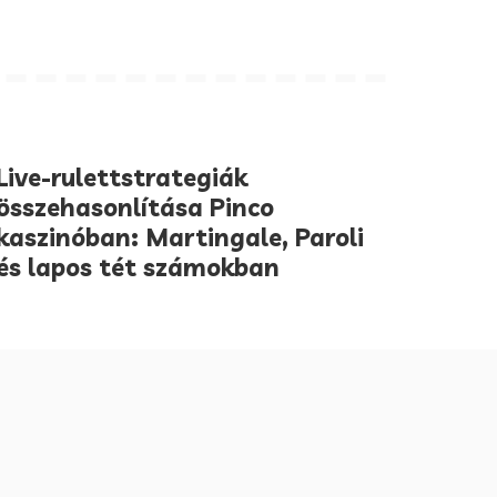
Live-rulettstrategiák
összehasonlítása Pinco
kaszinóban: Martingale, Paroli
és lapos tét számokban