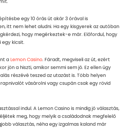
mít.
pítésbe egy 10 órás út akár 3 órával is
, itt nem lehet aludni. Ha egy kisgyerek az autóban
egkérdezi, hogy megérkeztek-e már. Előfordul, hogy
 egy kicsit.
ent a
Lemon Casino
. Fáradt, megviseli az út, ezért
or jön a hiszti, amikor semmi sem jó. Ez ellen úgy
lás részévé teszed az utazást is. Több helyen
apnivalót vásárolni vagy csupán csak egy rövid
ztással indul. A Lemon Casino is mindig jó választás,
zéljétek meg, hogy melyik a családodnak megfelelő
egjobb választás, néha egy izgalmas kaland már