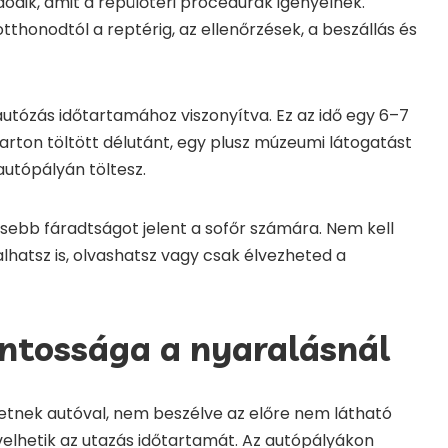
ódik, amit a repülőtéri procedúrák igényelnek.
tthonodtól a reptérig, az ellenőrzések, a beszállás és
autózás időtartamához viszonyítva. Ez az idő egy 6–7
rton töltött délutánt, egy plusz múzeumi látogatást
autópályán töltesz.
sebb fáradtságot jelent a sofőr számára. Nem kell
alhatsz is, olvashatsz vagy csak élvezheted a
ontossága a nyaralásnál
etnek autóval, nem beszélve az előre nem látható
elhetik az utazás időtartamát. Az autópályákon