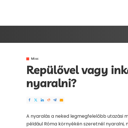
Misc
Repülővel vagy ink
nyaralni?
A nyaralás a neked legmegfelelőbb utazási m
például Róma környékén szeretnél nyaralni, már