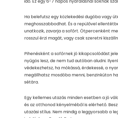
idő. Ez egy 6-7 napos nyaralásnál soknak szá
Ha belefutsz egy közlekedési dugóba vagy úté
meghosszabbodhat. És a repülővel ellentétben
unatkozik, zavarja a sofőrt. Ötpercenként m
rosszul érzi magát, vagy csak szeretni kiszállni
Pihenésként a sofőrnek jó kikapcsolódást jel
nyűgös lesz, de nem tud autóban aludni. Ilyenk
védekezhetsz, ha mókássá, érdekessé, a nyara
megállhatsz mosdóba menni, benzinkúton har
sétára.
Egy kellemes utazás minden esetben a jó válas
és az otthonod kényelméből is elérhető. Bes
utazási stílus. Nem mindig a leggyorsabb a l