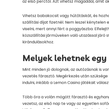
az első perctől. Azt vihetsz magaddal, amit a
Vihetsz babakocsit vagy hűtőtáskát, és hozha
szállítási díjat fizetnél. Nem leszel kénytele
viselni, mert annyi fért a poggyászba. Elfele
közszállítási járműveken való utazással járó s
kirándulásokhoz.
Melyek lehetnek egy 
Mint minden jó dolognak, az autózásnak is van
vezetés fárasztó. Megérkezés után szüksége
indulni, inkább a Lemon Casino játékait válasz
Több óra a volán mögött fárasztó és egyhangú
vezetsz, az első nap te vagy az egyetlen sofő