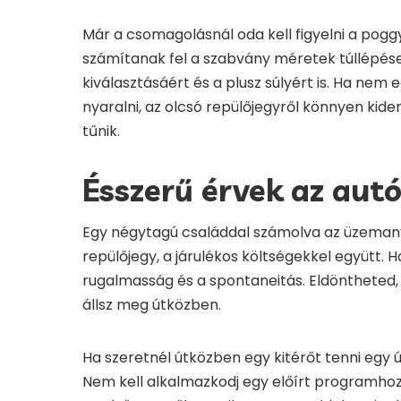
Már a csomagolásnál oda kell figyelni a pogg
számítanak fel a szabvány méretek túllépése
kiválasztásáért és a plusz súlyért is. Ha ne
nyaralni, az olcsó repülőjegyről könnyen kider
tűnik.
Ésszerű érvek az aut
Egy négytagú családdal számolva az üzemany
repülőjegy, a járulékos költségekkel együtt. 
rugalmasság és a spontaneitás. Eldöntheted, 
állsz meg útközben.
Ha szeretnél útközben egy kitérőt tenni egy 
Nem kell alkalmazkodj egy előírt programhoz.