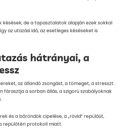
 késések, de a tapasztalatok alapján ezek sokkal
gy az utazási idő, az esetleges késéseket is
utazás hátrányai, a
ressz
reket, az állandó zsongást, a tömeget, a stresszt.
ben fárasztja a sorban állás, a szigorú szabályoknak
.
rek és a bőröndök cipelése, a „rövid” repülőút,
epülőtéri protokoll miatt.