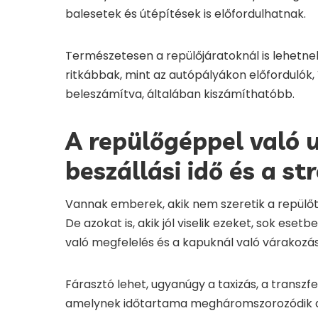
balesetek és útépítések is előfordulhatnak.
Természetesen a repülőjáratoknál is lehetnek
ritkábbak, mint az autópályákon előfordulók, í
beleszámítva, általában kiszámíthatóbb.
A repülőgéppel való 
beszállási idő és a st
Vannak emberek, akik nem szeretik a repülőte
De azokat is, akik jól viselik ezeket, sok eset
való megfelelés és a kapuknál való várakozás
Fárasztó lehet, ugyanúgy a taxizás, a transzfe
amelynek időtartama megháromszorozódik a r