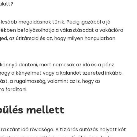
alatt?
lcsóbb megoldásnak tűnik. Pedig igazából a jó
tékben befolyásolhatja a választásodat a vakációra
ed, az útitársaid és az, hogy milyen hangulatban
m könnyű dönteni, mert nemcsak az idő és a pénz
hogy a kényelmet vagy a kalandot szereted inkább,
st, a rugalmasság, valamint az is, hogy az
a fordítani.
ülés mellett
ra szánt idő rövidsége. A tíz órás autózás helyett két