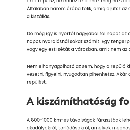
órát repülsz, de ehhez az időhöz még hozzáad
Általában három órába telik, amíg eljutsz az o
a kiszállás.
De még így is nyertél nagyjából fél napot az 
napos nyaralásnál sokat számít. Egy tengerpa
vagy egy esti sétát a városban, amit nem az 
Nem elhanyagolható az sem, hogy a repülő ki
vezetni, figyelni, nyugodtan pihenhetsz. Akár 
repülést.
A kiszámíthatóság f
A 800-1000 km-es távolságok fárasztóak leh
akadályokról, torlódásokról, amelyek megnöv