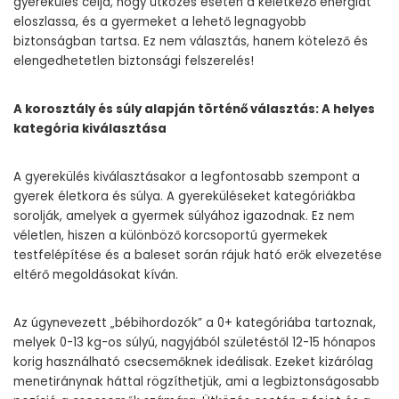
gyerekülés célja, hogy ütközés esetén a keletkező energiát
eloszlassa, és a gyermeket a lehető legnagyobb
biztonságban tartsa. Ez nem választás, hanem kötelező és
elengedhetetlen biztonsági felszerelés!
A korosztály és súly alapján történő választás: A helyes
kategória kiválasztása
A gyerekülés kiválasztásakor a legfontosabb szempont a
gyerek életkora és súlya. A gyereküléseket kategóriákba
sorolják, amelyek a gyermek súlyához igazodnak. Ez nem
véletlen, hiszen a különböző korcsoportú gyermekek
testfelépítése és a baleset során rájuk ható erők elvezetése
eltérő megoldásokat kíván.
Az úgynevezett „bébihordozók” a 0+ kategóriába tartoznak,
melyek 0-13 kg-os súlyú, nagyjából születéstől 12-15 hónapos
korig használható csecsemőknek ideálisak. Ezeket kizárólag
menetiránynak háttal rögzíthetjük, ami a legbiztonságosabb