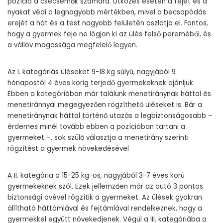
pozíció a csecsemők számára. Ütközés esetén a fejet és a
nyakat védi a legnagyobb mértékben, mivel a becsapódás
erejét a hát és a test nagyobb felületén oszlatja el. Fontos,
hogy a gyermek feje ne lógjon ki az ülés felső pereméből, és
a vállöv magassága megfelelő legyen.
Az I. kategóriás üléseket 9-18 kg súlyú, nagyjából 9
hónapostól 4 éves korig terjedő gyermekeknek ajánljuk.
Ebben a kategóriában már találunk menetiránynak háttal és
menetiránnyal megegyezően rögzíthető üléseket is. Bár a
menetiránynak háttal történő utazás a legbiztonságosabb –
érdemes minél tovább ebben a pozícióban tartani a
gyermeket –, sok szülő választja a menetirány szerinti
rögzítést a gyermek növekedésével
A II. kategória a 15-25 kg-os, nagyjából 3-7 éves korú
gyermekeknek szól. Ezek jellemzően már az autó 3 pontos
biztonsági övével rögzítik a gyermeket. Az ülések gyakran
állítható háttámlával és fejtámlával rendelkeznek, hogy a
gyermekkel együtt növekedjenek. Végül a III. kategóriába a