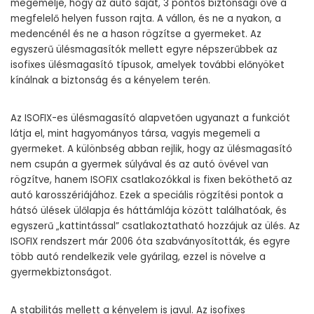
megemelje, hogy az autó saját, 3 pontos biztonsági öve a
megfelelő helyen fusson rajta. A vállon, és ne a nyakon, a
medencénél és ne a hason rögzítse a gyermeket. Az
egyszerű ülésmagasítók mellett egyre népszerűbbek az
isofixes ülésmagasító típusok, amelyek további előnyöket
kínálnak a biztonság és a kényelem terén.
Az ISOFIX-es ülésmagasító alapvetően ugyanazt a funkciót
látja el, mint hagyományos társa, vagyis megemeli a
gyermeket. A különbség abban rejlik, hogy az ülésmagasító
nem csupán a gyermek súlyával és az autó övével van
rögzítve, hanem ISOFIX csatlakozókkal is fixen beköthető az
autó karosszériájához. Ezek a speciális rögzítési pontok a
hátsó ülések ülőlapja és háttámlája között találhatóak, és
egyszerű „kattintással” csatlakoztatható hozzájuk az ülés. Az
ISOFIX rendszert már 2006 óta szabványosították, és egyre
több autó rendelkezik vele gyárilag, ezzel is növelve a
gyermekbiztonságot.
A stabilitás mellett a kényelem is javul. Az isofixes