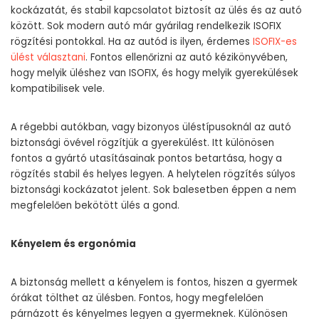
kockázatát, és stabil kapcsolatot biztosít az ülés és az autó
között. Sok modern autó már gyárilag rendelkezik ISOFIX
rögzítési pontokkal. Ha az autód is ilyen, érdemes
ISOFIX-es
ülést választani
. Fontos ellenőrizni az autó kézikönyvében,
hogy melyik üléshez van ISOFIX, és hogy melyik gyerekülések
kompatibilisek vele.
A régebbi autókban, vagy bizonyos üléstípusoknál az autó
biztonsági övével rögzítjük a gyerekülést. Itt különösen
fontos a gyártó utasításainak pontos betartása, hogy a
rögzítés stabil és helyes legyen. A helytelen rögzítés súlyos
biztonsági kockázatot jelent. Sok balesetben éppen a nem
megfelelően bekötött ülés a gond.
Kényelem és ergonómia
A biztonság mellett a kényelem is fontos, hiszen a gyermek
órákat tölthet az ülésben. Fontos, hogy megfelelően
párnázott és kényelmes legyen a gyermeknek. Különösen