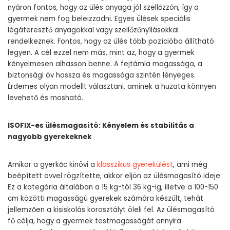
nyáron fontos, hogy az ülés anyaga jól szellőzzön, így a
gyermek nem fog beleizzadni. Egyes ülések speciális
légáteresztő anyagokkal vagy szellőzőnyílásokkal
rendelkeznek. Fontos, hogy az ülés több pozícióba állítható
legyen. A cél ezzel nem más, mint az, hogy a gyermek
kényelmesen alhasson benne. A fejtámla magassága, a
biztonsági öv hossza és magassága szintén lényeges.
Érdemes olyan modellt választani, aminek a huzata könnyen
levehető és mosható.
ISOFIX-es ülésmagasító: Kényelem és stabilitás a
nagyobb gyerekeknek
Amikor a gyerkőc kinövi a
klasszikus gyerekülést
, ami még
beépített övvel rögzítette, akkor eljön az ülésmagasító ideje.
Ez a kategória általában a 15 kg-tól 36 kg-ig, illetve a 100-150
cm közötti magasságú gyerekek számára készült, tehát
jellemzően a kisiskolás korosztályt öleli fel. Az ülésmagasító
fő célja, hogy a gyermek testmagasságát annyira