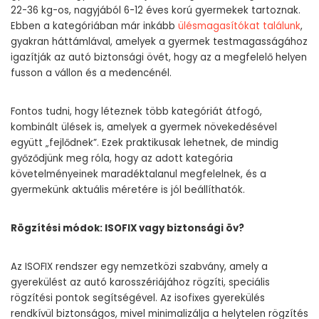
22-36 kg-os, nagyjából 6-12 éves korú gyermekek tartoznak.
Ebben a kategóriában már inkább
ülésmagasítókat találunk
,
gyakran háttámlával, amelyek a gyermek testmagasságához
igazítják az autó biztonsági övét, hogy az a megfelelő helyen
fusson a vállon és a medencénél.
Fontos tudni, hogy léteznek több kategóriát átfogó,
kombinált ülések is, amelyek a gyermek növekedésével
együtt „fejlődnek”. Ezek praktikusak lehetnek, de mindig
győződjünk meg róla, hogy az adott kategória
követelményeinek maradéktalanul megfelelnek, és a
gyermekünk aktuális méretére is jól beállíthatók.
Rögzítési módok: ISOFIX vagy biztonsági öv?
Az ISOFIX rendszer egy nemzetközi szabvány, amely a
gyerekülést az autó karosszériájához rögzíti, speciális
rögzítési pontok segítségével. Az isofixes gyerekülés
rendkívül biztonságos, mivel minimalizálja a helytelen rögzítés