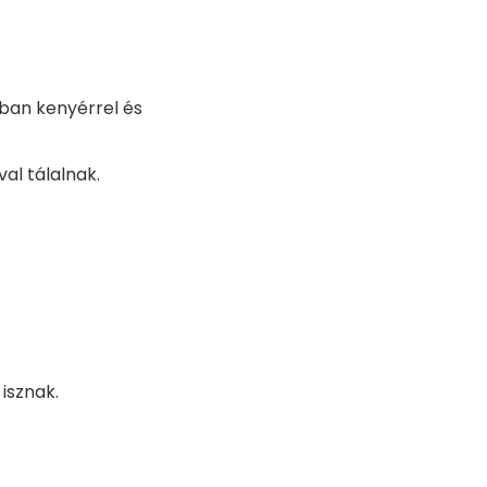
lában kenyérrel és
al tálalnak.
isznak.