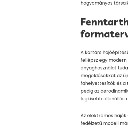
hagyományos társaik
Fenntarth
formater
A kortárs hajóépítés
fellépsz egy modern e
anyaghasználat tud
megoldásokkal; az új
fahelyettesítők és a
pedig az aerodinamik
legkisebb ellenállás 
Az elektromos hajók á
fedélzetű modell már 