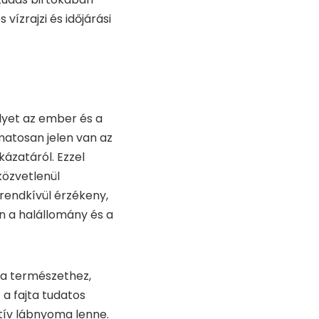
ízrajzi és időjárási
lyet az ember és a
matosan jelen van az
ázatáról. Ezzel
özvetlenül
 rendkívül érzékeny,
en a halállomány és a
 a természethez,
 a fajta tudatos
atív lábnyoma lenne.