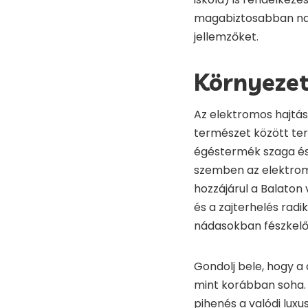
magabiztosabban navi
jellemzőket.
Környezet
Az elektromos hajtás
természet között ter
égéstermék szaga és 
szemben az elektrom
hozzájárul a Balaton 
és a zajterhelés radi
nádasokban fészkel
Gondolj bele, hogy a
mint korábban soha. 
pihenés a valódi luxu