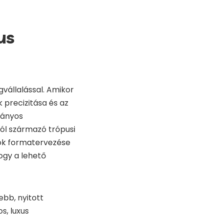
us
vállalással. Amikor
 precizitása és az
mányos
ól származó trópusi
ajók formatervezése
ogy a lehető
ebb, nyitott
s, luxus