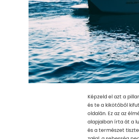
Képzeld el azt a pill
és te a kikötőből ki
oldalán. Ez az az él
alapjaiban írta át a 
és a természet tiszte
zajjal, a sebesség pe