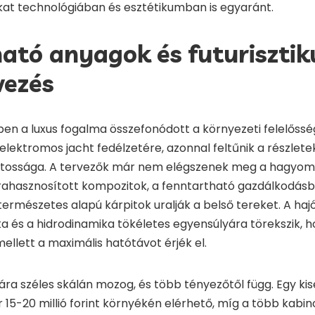
at technológiában és esztétikumban is egyaránt.
ató anyagok és futurisztik
vezés
ben a luxus fogalma összefonódott a környezeti felelősség
lektromos jacht fedélzetére, azonnal feltűnik a részletek
atossága. A tervezők már nem elégszenek meg a hagyo
rahasznosított kompozitok, a fenntartható gazdálkodásb
 természetes alapú kárpitok uralják a belső tereket. A h
a és a hidrodinamika tökéletes egyensúlyára törekszik, h
mellett a maximális hatótávot érjék el.
ra széles skálán mozog, és több tényezőtől függ. Egy kis
15-20 millió forint környékén elérhető, míg a több kabino