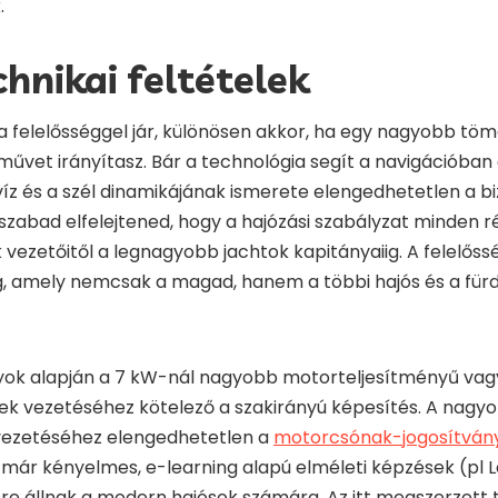
.
chnikai feltételek
 felelősséggel jár, különösen akkor, ha egy nagyobb töm
rművet irányítasz. Bár a technológia segít a navigációban 
z és a szél dinamikájának ismerete elengedhetetlen a b
zabad elfelejtened, hogy a hajózási szabályzat minden 
k vezetőitől a legnagyobb jachtok kapitányaiig. A felelős
ég, amely nemcsak a magad, hanem a többi hajós és a fürd
lyok alapján a 7 kW-nál nagyobb motorteljesítményű vag
ek vezetéséhez kötelező a szakirányú képesítés. A nagy
vezetéséhez elengedhetetlen a
motorcsónak-jogosítván
ár kényelmes, e-learning alapú elméleti képzések (pl L
ésre állnak a modern hajósok számára. Az itt megszerzett