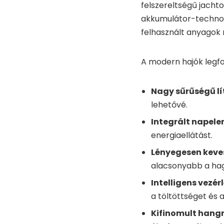
felszereltségű jachto
akkumulátor-technoló
felhasznált anyagok
A modern hajók legfo
Nagy sűrűségű l
lehetővé.
Integrált napel
energiaellátást.
Lényegesen keve
alacsonyabb a ha
Intelligens vezé
a töltöttséget és a
Kifinomult hangr