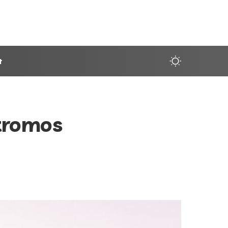
t
ktromos