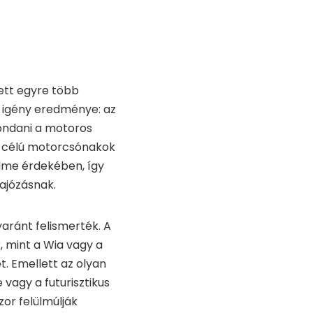
lett egyre több
b igény eredménye: az
ondani a motoros
si célú motorcsónakok
elme érdekében, így
ajózásnak.
aránt felismerték. A
 mint a Wia vagy a
et. Emellett az olyan
 vagy a futurisztikus
zor felülmúlják