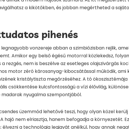
gálhatsz a kikötőkben, és jobban megértheted a sajátos v
tudatos pihenés
 legnagyobb vonzereje abban a szimbiózisban rejlik, ame
emt. Amikor egy belső égésű motorral közlekedsz, folya
a rezgés, nem is beszélve az esetleges olajszivárgás kock
os motor zéró károsanyag-kibocsátással működik, ami k
vizének kristálytiszta megőrzéséhez. A tó ökoszisztémája
kális csökkentése kulcsfontosságú a vízi élővilág, különös
ő madarak nyugalma szempontjából.
 csendes üzemmód lehetővé teszi, hogy olyan közel kerülj
A hajó nem elriasztja, hanem befogadja a környezetét. Ez
s: élvezni a technológia legjavát anélkül, hogy annak neg