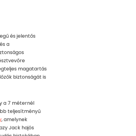
egű és jelentős
és a
iztonságos
résztvevőre
ségteljes magatartás
őzők biztonságát is
y a 7 méternél
obb teljesítményű
y
, amelynek
azy Jack hajós
 tudás birtokában