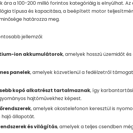
k ára a 100-200 millió forintos kategóriáig is elnyúlhat. A
gia típusa és kapacitása, a beépített motor teljesítmén
 minősége határozza meg.
ntosabb jellemzői:
ítium-ion akkumulátorok
, amelyek hosszú üzemidőt és 
emes panelek
, amelyek közvetlenül a fedélzetről támogat
sebb kopó alkatrészt tartalmaznak
, így karbantartási
gyományos hajtóművekhez képest.
rlőrendszerek
, amelyek okostelefonon keresztül is nyomo
 hajó állapotát.
endszerek és világítás
, amelyek a teljes csendben mé