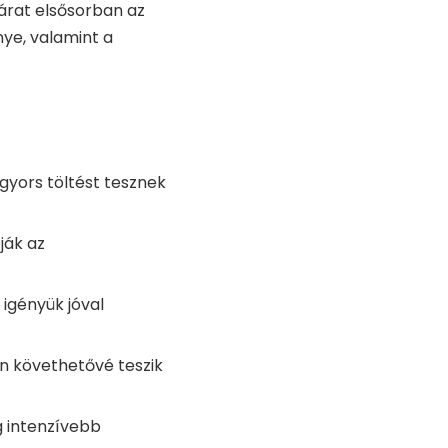
z árat elsősorban az
ye, valamint a
gyors töltést tesznek
ják az
 igényük jóval
n követhetővé teszik
g intenzívebb