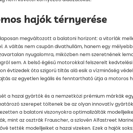
omos hajók térnyerése
laposan megváltozott a balatoni horizont: a vitorlák mel
el. A váltás nem csupán divathullám, hanem egy mélyeb
zavartalan nyugalomra, miközben nem szeretnének lem
gról sem. A belső égésű motorokkal felszerelt kedvtelé
on évtizedek óta szigorú tiltás alá esik a vízminőség véd
tás az egyetlen legális és fenntartható útja a motoros h
sét a hazai gyártók és a nemzetközi prémium márkák egy
ározó szerepet töltenek be az olyan innovatív gyártók,
fejezetten a balatoni viszonyokra optimalizálták modelljeik
k, mint az osztrák Frauscher, a szlovén Alfastreet Marine
ővé tették modelljeiket a hazai vizeken. Ezek a hajók soks