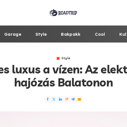
Garage
Style
Bakpakk
Cool
Kul
Style
s luxus a vízen: Az ele
hajózás Balatonon