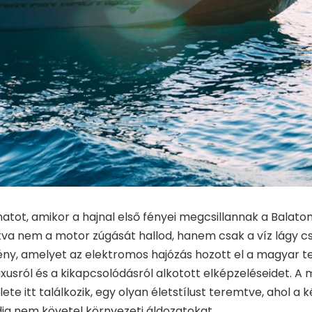
anatot, amikor a hajnal első fényei megcsillannak a Balato
futva nem a motor zúgását hallod, hanem csak a víz lágy 
mény, amelyet az elektromos hajózás hozott el a magyar t
luxusról és a kikapcsolódásról alkotott elképzeléseidet. 
lete itt találkozik, egy olyan életstílust teremtve, ahol a
dig nem követel környezeti áldozatokat.