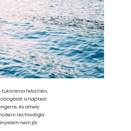
n tükörsima felszínén,
csobogását a hajótest
engerre, és amely
A modern technológia
 kényelem nem jár