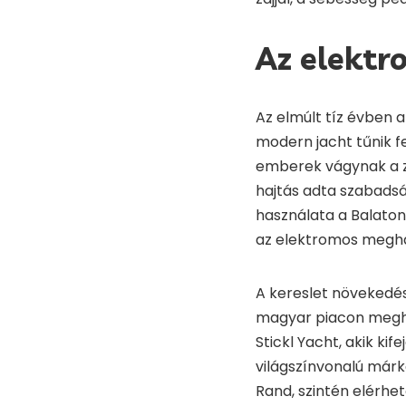
Az elektr
Az elmúlt tíz évben a
modern jacht tűnik f
emberek vágynak a 
hajtás adta szabadsá
használata a Balaton
az elektromos meghaj
A kereslet növekedé
magyar piacon meghat
Stickl Yacht, akik ki
világszínvonalú márká
Rand, szintén elérhet